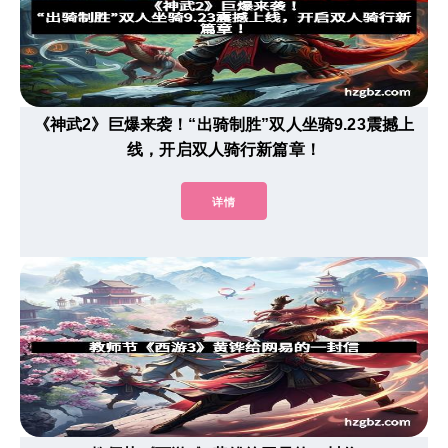
《神武2》巨爆来袭！“出骑制胜”双人坐骑9.23震撼上
线，开启双人骑行新篇章！
详情